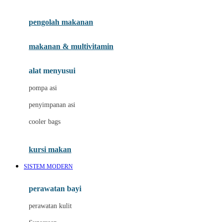
Joie
pengolah makanan
Joolz
Jujube
makanan & multivitamin
K
alat menyusui
Kiddycuts
pompa asi
Kumon
penyimpanan asi
L
cooler bags
Leapfrog
kursi makan
Leclerc
SISTEM MODERN
Lee Vierra
Lillebaby
perawatan bayi
Little Bird Told Me
perawatan kulit
Little Miss Janis