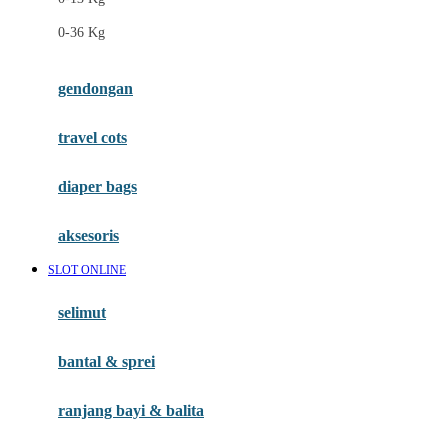
Felt So Sweet
0-36 Kg
Fisher Price
Flipper
gendongan
Friends Of Sally
travel cots
G
diaper bags
Gb
Geko
aksesoris
Graco
SLOT ONLINE
Gund
selimut
H
bantal & sprei
Habbie
Haenim
ranjang bayi & balita
Happy Horse