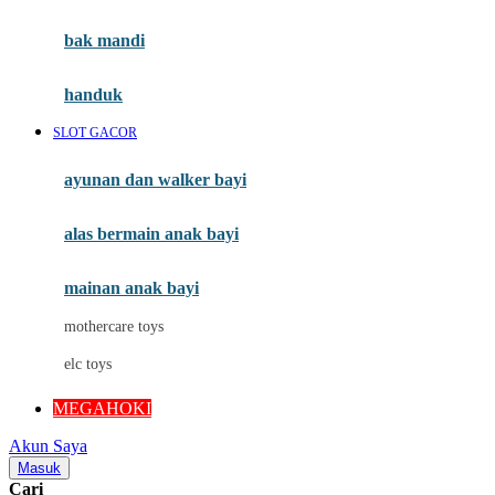
Mini Monkey
Moby
bak mandi
Momami
handuk
Mothercare
SLOT GACOR
Mustela
ayunan dan walker bayi
My Buddy Tag
My K
alas bermain anak bayi
N
mainan anak bayi
Naif
mothercare toys
Nike
elc toys
Nordic Natural
MEGAHOKI
Nuby
Akun Saya
Nuna
Masuk
Cari