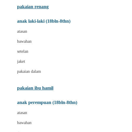
Buggygear
pakaian renang
Bumkins
anak laki-laki (18bln-8thn)
C
atasan
Cetaphil
bawahan
Chicco
setelan
Childlife
jaket
Clevamama
pakaian dalam
Cocolatte
Cottonseeds
pakaian ibu hamil
Cozy N Safe
anak perempuan (18bln-8thn)
Crane
atasan
Cybex
bawahan
D