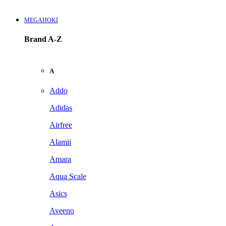
MEGAHOKI
Brand A-Z
A
Addo
Adidas
Airfree
Alamii
Amara
Aqua Scale
Asics
Aveeno