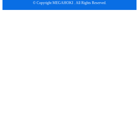
© Copyright MEGAHOKI . All Rights Reserved.