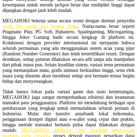
kesempatan untuk meraih jackpot besar dan multiplier tinggi dapat
Squishmallows
dijangkau dengan jauh lebih mudah.
Starbooks
MEGAHOKI bekerja sama secara resmi dengan deretan penyedia
game slot papan atas tingkat dunia
. Nama-nama besar seperti
Stick-O
Pragmatic Play, PG Soft, Habanero, Spadegaming, Microgaming,
hingga Joker Gaming hadir secara lengkap di platform ini.
Stokke
Kolaborasi dengan provider internasional ini menjamin bahwa
seluruh permainan yang ada menggunakan sistem acak yang jujur
Sudocrem
(Random Number Generator) dan telah tersertifikasi resmi. Dengan
demikian, setiap putaran dilakukan secara adil tanpa ada manipulasi
Sumimo
dari pihak mana pun. Selain keadilan sistem, variasi tema permainan
Sunnylife
yang memanjakan mata, grafis animasi berkualitas tinggi, serta efek
suara yang dinamis akan membuat setiap sesi bermain terasa begitu
Sun-Staches
hidup dan menyenangkan.
Swimava
Tidak hanya fokus pada variasi game dan rasio kemenangan,
MEGAHOKI juga sangat memperhatikan efisiensi dan keamanan
transaksi para penggunanya. Platform ini mendukung berbagai opsi
T
pembayaran yang lengkap untuk memudahkan seluruh pemain di
Indonesia. Mulai dari transfer antarbank lokal terkemuka,
Tommee Tippee
penggunaan dompet digital atau e-wallet yang cepat dan praktis,
hingga metode transaksi berbasis pulsa dapat dilakukan dengan
Trunki
mudah.
MEGAHOKI didukung oleh teknologi pemrosesan
otomatis yang canggih
, proses deposit maupun penarikan dana
Tutti Bambini