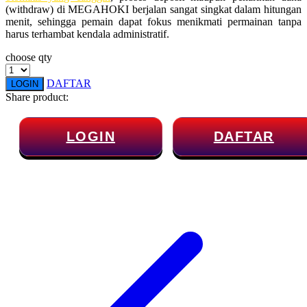
(withdraw) di MEGAHOKI berjalan sangat singkat dalam hitungan
Twistshake
menit, sehingga pemain dapat fokus menikmati permainan tanpa
harus terhambat kendala administratif.
TY Toys
choose qty
U
DAFTAR
LOGIN
Share product:
V
LOGIN
DAFTAR
Veja
Vitaflow
Vtech
W
Waterland
Wellness